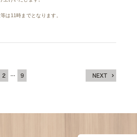
置等は11時までとなります。
2
…
9
NEXT